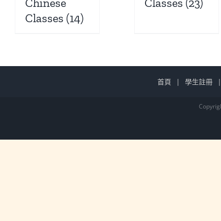
Chinese
Classes
(23)
Classes
(14)
首頁
學生註冊
Copyrig