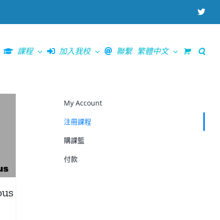
X
課程
加入我校
聯繫
繁體中文
My Account
注冊課程
購課籃
付款
ous