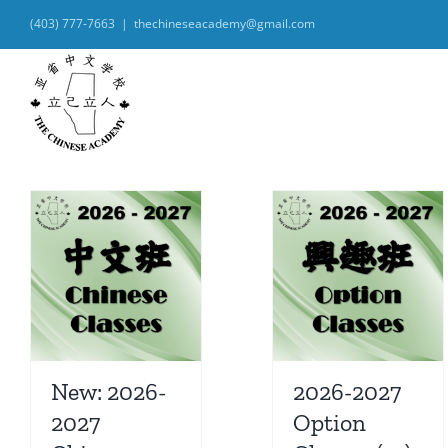
Skip
(403) 777-7663
|
thechineseacademy@gmail.com
to
content
New: 2026-
2026-2027
2027
Option