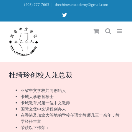
Skip
(403) 777-7663
|
thechineseacademy@gmail.com
to
content
X
杜绮玲创校人兼总裁
亚省中文学校共同创始人
卡城大学教育硕士
卡城教育局第一位中文教师
国际文凭中文课程创办人
在香港及加拿大等地的学校任语文教师凡三十余年，教
学经验丰富
荣获以下殊荣：