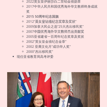
2022英女皇伊丽莎白二世铂金禧勋章
2017中华人民共和国优秀海外华文教师终身成就
奖
2015 50周年纪念国旗
2012“
英女皇钻禧纪念
奖
章
及奖状
”
2009加拿大民众之选“25大杰出移民奖”
2007
中国优秀海外华文教师杰出贡献奖
2005亚省建省一百周年纪念奖章及奖状
2002“英女皇金禧纪念金章”
2002 亚裔文化月“成功华人奖”
2000“杰出移民奖”
现任亚省教育局高考评委