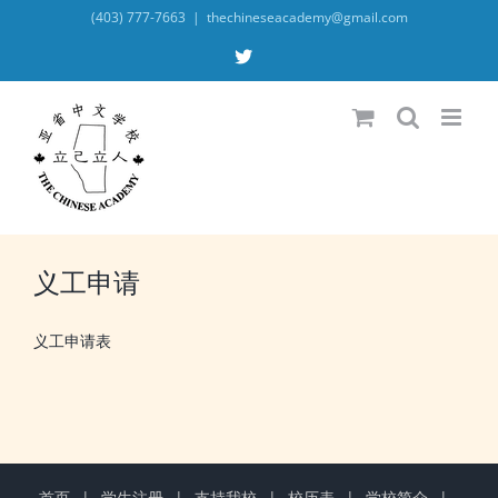
Skip
(403) 777-7663
|
thechineseacademy@gmail.com
to
content
X
义工申请
义工申请表
首页
学生注册
支持我校
校历表
学校简介