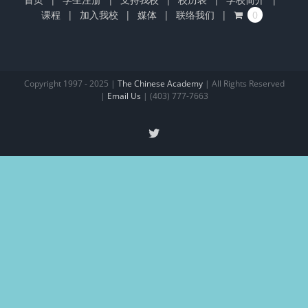
课程
加入我校
媒体
联络我们
0
Copyright 1997 - 2025 |
The Chinese Academy
| All Rights Reserved
|
Email Us
| (403) 777-7663
X