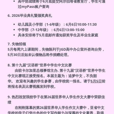
高中部成绩将于6月底提交阿尔伯塔省教育厅，
学生可通
过myPass账户查询
6. 2026毕业典礼暨颁奖典礼
幼儿园及小学部（1-6年级）：6月6日10:00-11:30
中学部（7-12年级）：6月6日13:00-15:00
具体安排将于5月底邮件通知获奖学生及毕业生家庭
7. 失物招领
5月每周六上课期间，失物陈列于JGD高中办公室外咨询台旁，
5月30日后如未认领物品将作捐赠处理。
8. 第十九届“汉语桥”世界中学生中文比赛
由驻卡尔加里总领事馆主办, 第十九届“汉语桥”世界中学生
中文比赛现正接受报名。
本届主题为：追梦中文，不负韶
华。 欢迎有兴趣的学生参赛，
由学校统一报名。请于
5月5日
前
将报名表及比赛视频发到学校。
9. 热烈祝贺我校学子在第26届世界华人学生作文大赛中荣获佳
绩
在刚刚落幕的第26届世界华人学生作文大赛中，
亚省中文
学校的学子们凭出色的中文写作能力与深厚的文化素养，
取得