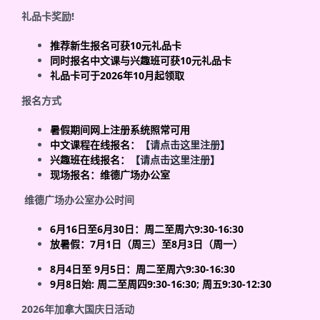
礼品卡奖励
!
推荐新生报名可获
10
元礼品卡
同时报名中文课与兴趣班可获
10
元礼品卡
礼品卡可于
2026
年
10
月起领取
报名方式
暑假期间网上注册系统照常可用
中文课程在线报名：
【请点击这里注册】
兴趣班在线报名：
【请点击这里注册】
现场报名：维德广场办公室
维德广场办公室办公时间
6
月
16
日至
6
月
30
日：周二至周六
9:30-16:30
放暑假：
7
月
1
日（周三）至
8
月
3
日（周一）
8
月
4
日至
9
月
5
日：周二至周六
9:30-16:30
9
月
8
日始
:
周二至周四
9:30-16:30;
周五
9:30-12:30
2026
年加拿大国庆日活动