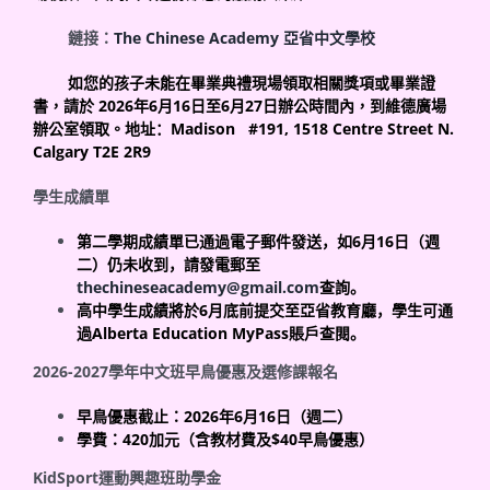
鏈接：
The Chinese Academy
亞省中文學校
如您的孩子未能在畢業典禮現場領取相關獎項或畢業證
書，請於
2026
年
6
月
16
日至
6
月
27
日
辦公時間內，到維德廣場
辦公室領取。
地址：
Madison #191, 1518 Centre Street N.
Calgary T2E 2R9
學生成績單
第二學期成績單已通過電子郵件發送，如
6
月
16
日（週
二）仍未收到，請發電郵至
thechineseacademy@gmail.com
查詢。
高中學生成績將於
6
月底前提交至亞省教育廳，學生可通
過
Alberta Education MyPass
賬戶查閱。
2026-2027
學年中文班早鳥優惠及選修課報名
早鳥優惠截止：
2026
年
6
月
16
日（週二）
學費：
420
加元（含教材費及
$40
早鳥優惠）
KidSport
運動興趣班助學金