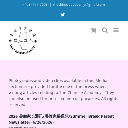
Skip
(403) 777-7663
|
thechineseacademy@gmail.com
to
content
X
Photographs and video clips available in this Media
section are provided for the use of the press when
writing articles relating to The Chinese Academy. They
can also be used for non-commercial purposes. All rights
reserved.
2026 暑假家长通讯/暑假家長通訊/Summer Break Parent
Newsletter
(6/26/2026)