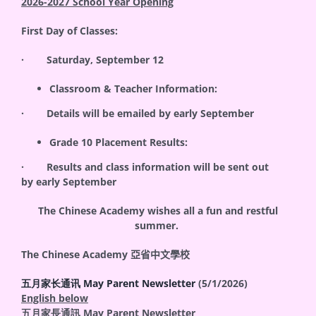
2026-2027 School Year Opening
First Day of Classes:
· Saturday,
September 12
Classroom & Teacher Information:
· Details will be emailed by
early September
Grade 10 Placement Results:
· Results and class information will be sent out
by
early September
The Chinese Academy wishes all a fun and restful
summer.
The Chinese Academy
亞省中文學校
五月家长通讯 May Parent Newsletter
(5/1/2026)
English below
五月家長通訊
May Parent Newsletter