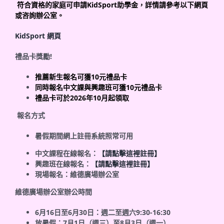
符合資格的家庭可申請
KidSport
助學金，詳情請參考以下網頁
或咨詢辦公室。
KidSport
網頁
禮品卡獎勵
!
推薦新生報名可獲
10
元禮品卡
同時報名中文課與興趣班可獲
10
元禮品卡
禮品卡可於
2026
年
10
月起領取
報名方式
暑假期間網上註冊系統照常可用
中文課程在線報名：
【請點擊這裡註冊】
興趣班在線報名：
【請點擊這裡註冊】
現場報名：維德廣場辦公室
維德廣場辦公室辦公時間
6
月
16
日至
6
月
30
日：週二至週六
9:30-16:30
放暑假：
7
月
1
日（週三）至
8
月
3
日（週一）