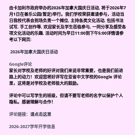
由卡加利市政府举办的
2026
年加拿大国庆日活动
,
将于
2026
年
7
月
1
日在善乐公园
(
暂定
)
举行
。我们学校荣获邀请参与，活动当
日我校代表会到场负责一个摊位
,
主持各类文化活动
,
包括书法
试写
,
手工创作等
,
欢迎家长及学生莅临参与
,
一同分享及感受各
项文化活动的乐趣
.
活动时间为早日
11:00
到下午
5:00
详情请参
考以下网页
:
2026
年加拿大国庆日活动
Google
评论
家长对学校及老师的好评对我们来说非常重要，也是我们前进
路上的动力！欢迎您将好评写在亚省中文学校的
Google
评论
里，这将是对学校及老师极大的鼓励。
评论中可以写学生的班级，但请不要写老师的名字以保护个人
隐私。感谢理解与合作！
评论链接：
请点击这里
2026-2027
学年开学信息