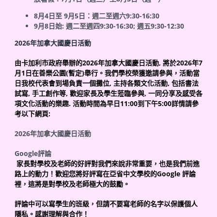
8
月
4
日至
9
月
5
日：週二至週六
9:30-16:30
9
月
8
日始
:
週二至週四
9:30-16:30;
週五
9:30-12:30
2026
年加拿大國慶日活動
由卡加利市政府舉辦的
2026
年加拿大國慶日活動
,
將於
2026
年
7
月
1
日在善樂公園
(
暫定
)
舉行
。我們學校榮獲邀請參與，活動當
日我校代表會到場負責一個攤位
,
主持各類文化活動
,
包括書法
試寫
,
手工創作等
,
歡迎家長及學生蒞臨參與
,
一同分享及感受各
項文化活動的樂趣
.
活動時間為早日
11:00
到下午
5:00
詳情請參
考以下網頁
:
2026
年加拿大國慶日活動
Google
評論
家長對學校及老師的好評對我們來說非常重要，也是我們前進
路上的動力！歡迎您將好評寫在亞省中文學校的
Google
評論
裡，這將是對學校及老師極大的鼓勵。
評論中可以寫學生的班級，但請不要寫老師的名字以保護個人
隱私。感謝理解與合作！