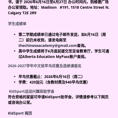
书，请于
2026
年
6
月
16
日至
6
月
27
日
办公时间内，到维德广场
办公室领取。地址：
Madison #191, 1518 Centre Street N.
Calgary T2E 2R9
学生成绩单
第二学期成绩单已通过电子邮件发送，如
6
月
16
日（周
二）前仍未收到，请发电邮至
thechineseacademy@gmail.com
查询。
高中学生成绩将于
6
月底前提交至亚省教育厅，学生可通
过
Alberta Education MyPass
账户查阅。
2026-2027
学年中文班早鸟优惠及选修课报名
早鸟优惠截止：
2026
年
6
月
16
日（周二）
学费：
420
加元（含教材费及
$40
早鸟优惠）
KidSport
运动兴趣班助学金
符合资格的家庭可申请
KidSport
助学金，详情请参考以下网页
或咨询办公室。
KidSport
网页