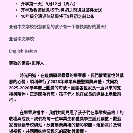
开学第一天：
9
月
12
日（周六）
开学及教师信息将于
9
月初
之前
通过邮件发送
10
年级分班评估结果将于
9
月初之前公布
亚省中文学校祝您和您的孩子有一个愉快美好的夏天！
亚省中文学校
English Below
尊敬的家長
/
監護人：
時光飛逝，在這個碩果纍纍的畢業季，我們懷著喜悅與感
恩的心情，順利舉行了
2026
年畢業典禮暨頒獎典禮，共同為
2025-2026
學年畫上圓滿的句號。感謝各位家長一直以來的支
持與陪伴，正是因為有您，孩子們才能在成長的道路上勇敢前
行。
在畢業典禮中，我們共同見證了孩子們在學業與品格上的
收穫與成長。我們為每一位畢業生和獲獎學生感到驕傲。歡迎
家長登錄學校網站，欣賞畢業典禮的精彩瞬間、活動照片及現
場視頻，共同回味這份難忘的感動與榮耀。